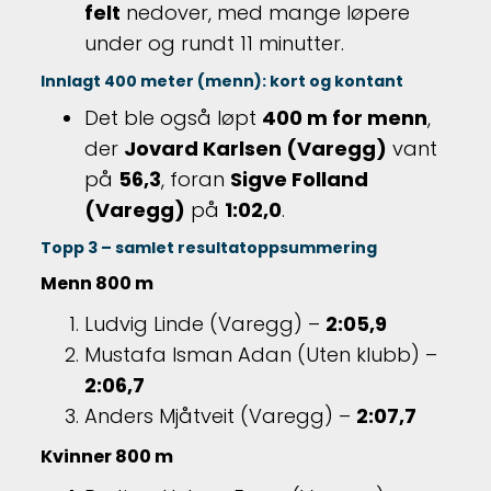
felt
nedover, med mange løpere
under og rundt 11 minutter
.
Innlagt 400 meter (menn): kort og kontant
Det ble også løpt
400 m for menn
,
der
Jovard Karlsen (Varegg)
vant
på
56,3
, foran
Sigve Folland
(Varegg)
på
1:02,0
.
Topp 3 – samlet resultatoppsummering
Menn 800 m
Ludvig Linde (Varegg) –
2:05,9
Mustafa Isman Adan (Uten klubb) –
2:06,7
Anders Mjåtveit (Varegg) –
2:07,7
Kvinner 800 m