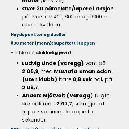
meter
(kl. 20:25).
O
ver 30 påmeldte/løpere i aksjon
på tvers av 400, 800 m og 3000 m
denne kvelden.
Høydepunkter og dueller
800 meter (menn): supertett i toppen
Her ble det
skikkelig jevnt
:
Ludvig Linde (Varegg)
vant på
2:05,9
, med
Mustafa Isman Adan
(uten klubb)
bare
0,8 sek
bak på
2:06,7
.
Anders Mjåtveit (Varegg)
fulgte
like bak med
2:07,7
, som gjør at
topp 3 var innen knappe to
sekunder.