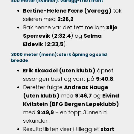
800 meter (kvinner): Varegg-trio i front
Bertine-Helene Færø (Varegg)
tok
seieren med
2:26,2
.
Bak henne var det tett mellom
Silje
Sperrevik
(
2:32,4
) og
Selma
Eldevik
(
2:33,5
).
3000 meter (menn): sterk åpning og solid
bredde
Erik Skaadel (uten klubb)
åpnet
sesongen best og vant på
9:40,8
.
Deretter fulgte
Andreas Hauge
(uten klubb)
med
9:46,7
og
Eivind
Kvitstein (BFG Bergen Løpeklubb)
med
9:49,9
– en topp 3 innen ni
sekunder.
Resultatlisten viser i tillegg et
stort