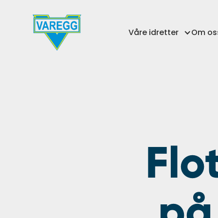
Våre idretter
Om os
Flo
på