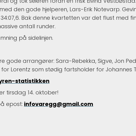
oral og tok seieren foran en frisk Eivind Vestbøst
utt med den gode hjelperen, Lars-Erik Notevarp. Ge
e 34:07,6. Bak denne kvartetten var det flust med f
t massive antall runder.
mning på sidelinjen.
re gode arrangører: Sara-Rebekka, Sigve, Jon Pede
or Lorentz som stødig fartsholder for Johannes Te
ren-statistikken
r tirsdag 14. oktober!
å epost:
infovaregg@gmail.com