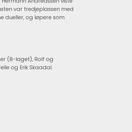
ad. Hermann Andreassen viste
vinsten var tredjeplassen med
ine dueller, og løpere som
r (B-laget), Rolf og
lle og Erik Skaadal.