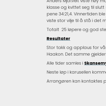
Anders Mjåtveit viste høy m
klasse og kvittet seg til sl
pene 34:21,4. Vinnertiden bl
viste stor vilje til å stå i de
Totalt 25 løpere og god ste
Resultater
Stor takk og applaus for vå
Haakon. Det samme gjelder f
Alle tider samles i
Skansemy
Neste løp i karusellen komme
Arrangøren kan kontaktes p