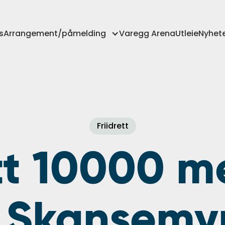
s
Arrangement/påmelding
Varegg Arena
Utleie
Nyhet
Friidrett
tt 10000 m
 Skansemy