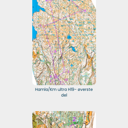
Hamla/Km ultra H19- øverste
del