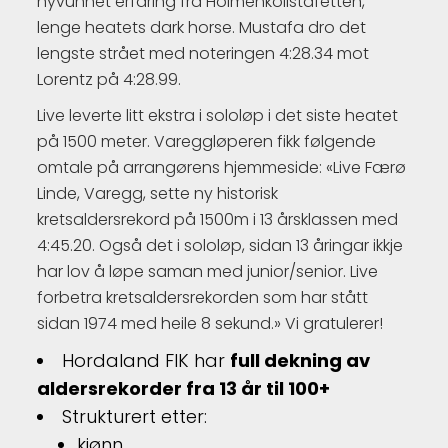
nyvunnet erfaring fra Holmenkollstafetten,
lenge heatets dark horse. Mustafa dro det
lengste strået med noteringen 4:28.34 mot
Lorentz på 4:28.99.
Live leverte litt ekstra i sololøp i det siste heatet
på 1500 meter. Vareggløperen fikk følgende
omtale på arrangørens hjemmeside: «Live Færø
Linde, Varegg, sette ny historisk
kretsaldersrekord på 1500m i 13 årsklassen med
4:45.20. Også det i sololøp, sidan 13 åringar ikkje
har lov å løpe saman med junior/senior. Live
forbetra kretsaldersrekorden som har stått
sidan 1974 med heile 8 sekund.» Vi gratulerer!
Hordaland FIK har
full dekning av
aldersrekorder fra 13 år til 100+
Strukturert etter:
kjønn