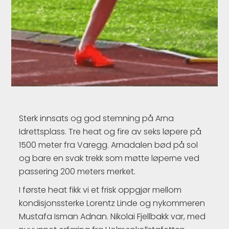
Sterk innsats og god stemning på Arna
Idrettsplass. Tre heat og fire av seks løpere på
1500 meter fra Varegg. Arnadalen bød på sol
og bare en svak trekk som møtte løperne ved
passering 200 meters merket.
I første heat fikk vi et frisk oppgjør mellom
kondisjonssterke Lorentz Linde og nykommeren
Mustafa Isman Adnan. Nikolai Fjellbakk var, med